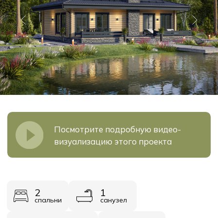
Посмотрите подробную видео-
визуализацию этого проекта
2
1
спальни
санузел
1
1
кухня-гостинная
терасса
1
1
тех помещение
прихожая
2
варианта расцветки
Площадь
Стоимость
123 м²
от 5 470 000