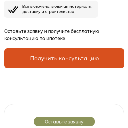
СПб, Ленинградская область
Выборгское шоссе, 212, оф.11с
Проекты
О
компании
Технология
Контакты
Ипотека
В
начало
ООО “СпецСтрой”
Политика конфиденциальности
Юридическая информация