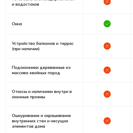
и водостоков
Окна
Устройство балконов и террас
(при наличии)
Ипотека
Выгодное предложение проект
Подоконники деревянные из
Выборг 1 “Под ключ”
массива хвойных пород
2 187 684 руб
Откосы и наличники внутри в
Первоначальный взнос
оконные проемы
52 139 руб
30 лет
Ежемесячный платеж
Срок
Ошкуривание и окрашивание
Все включено, включая материалы,
внутренних стен и несущих
доставку и строительство
элементов дома