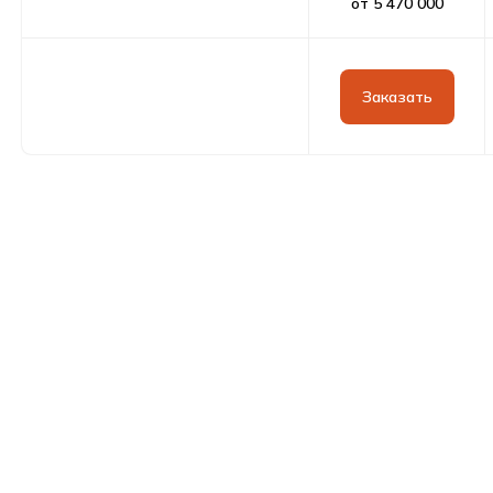
от 5 470 000
Заказать
Оставить заявку
Контакты
Свяжитесь с нами любым
удобным способом
Контактный номер
Время работы: ежедневно