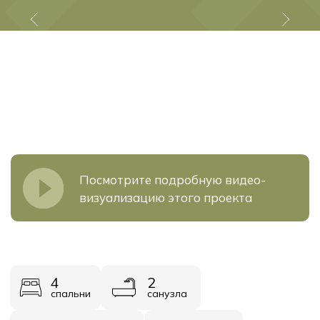
Посмотрите подробную видео-
визуализацию этого проекта
4
2
спальни
санузла
1
1
кухня-гостинная
терасса
1
1
тех помещение
прихожая
2
варианта расцветки
Площадь
Стоимость
136 м²
от 6 610 000