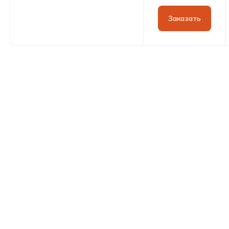
Оставить заявку
Заказать
Контакты
Свяжитесь с нами любым
удобным способом
Контактный номер
Время работы: ежедневно
8 (911) 752-00-11
с 10:00 до 20:00
Мессенджеры
Мы в соц. сетях