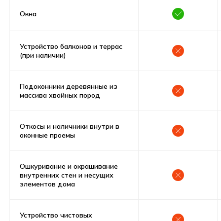
Ипотека
Окна
Выгодное предложение проект
Тихвин 2 “Под ключ”
Устройство балконов и террас
(при наличии)
2 711 088 руб
Первоначальный взнос
Подоконники деревянные из
64 613 руб
30 лет
массива хвойных пород
Ежемесячный платеж
Срок
Все включено, включая материалы,
доставку и строительство
Откосы и наличники внутри в
оконные проемы
Оставьте заявку и получите бесплатную
консультацию по ипотеке
Ошкуривание и окрашивание
внутренних стен и несущих
Получить консультацию
элементов дома
Устройство чистовых