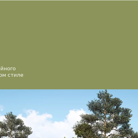
О компании
Технологии
Проекты
Галерея
Контакты
2
ойного
ом стиле