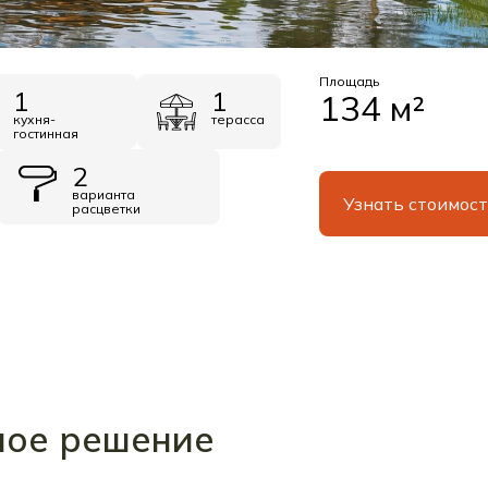
Площадь
1
1
134 м²
кухня-
терасса
гостинная
2
варианта
Узнать стоимос
расцветки
ное решение