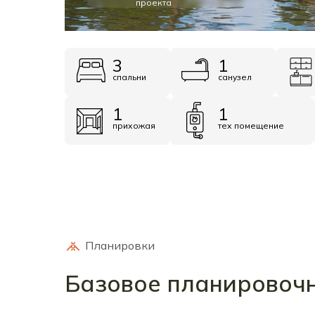
проекта
3
1
спальни
санузел
1
1
прихожая
тех помещение
Планировки
Базовое планировоч