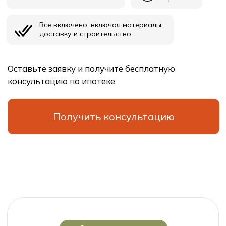
СПб, Ленинградская область
Выборгское шоссе, 212, оф.11с
Проекты
О
компании
Технология
Контакты
Ипотека
В
начало
ООО “СпецСтрой”
Политика конфиденциальности
Юридическая информация