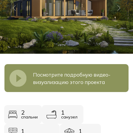
Посмотрите подробную видео-
визуализацию этого проекта
2
1
спальни
санузел
1
1
кухня-гостинная
терраса
1
прихожая
Площадь
Стоимость
108 м²
от 4 605 000
Узнать стоимость
Получить презентацию