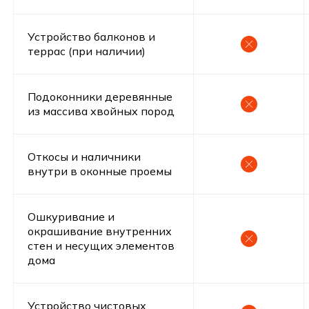
Устройство балконов и
террас (при наличии)
Подоконники деревянные
из массива хвойных пород
Ипотека
Откосы и наличники
Выгодное предложение проект
внутри в оконные проемы
Норд-Вест Под ключ
Ошкуривание и
1 841 562 руб
Первоначальный взнос
окрашивание внутренних
стен и несущих элементов
43 890 руб
30 лет
дома
Ежемесячный платеж
Срок
Все включено, включая материалы,
доставку и строительство
Устройство чистовых