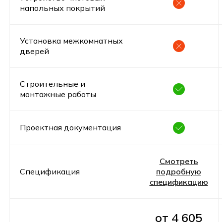
напольных покрытий
Оставьте заявку и получите бесплатную
консультацию по ипотеке
Установка межкомнатных
Получить консультацию
дверей
Строительные и
монтажные работы
Проектная документация
Оставьте заявку
Понравился проект? Поможем
Смотреть
рассчитать точную стоимость
Спецификация
подробную
дома
спецификацию
Оставьте ваши контакты ниже, и мы
свяжемся с вами в ближайщее время для
обсуждения всех деталей
от 4 605