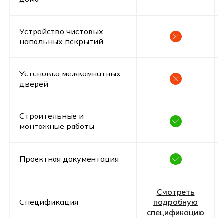
Все включено, включая материалы,
доставку и строительство
Устройство чистовых
Оставьте заявку и получите бесплатную
напольных покрытий
консультацию по ипотеке
Получить консультацию
Установка межкомнатных
дверей
Строительные и
монтажные работы
Оставьте заявку
Проектная документация
Понравился проект? Поможем
рассчитать точную стоимость
Смотреть
дома
Спецификация
подробную
Оставьте ваши контакты ниже, и мы
спецификацию
свяжемся с вами в ближайщее время для