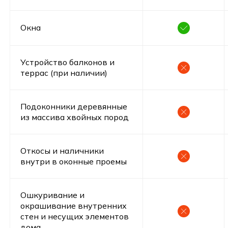
Окна
Устройство балконов и
террас (при наличии)
Подоконники деревянные
из массива хвойных пород
Ипотека
Выгодное предложение проект Норд
Откосы и наличники
“Под ключ”
внутри в оконные проемы
1 606 392 руб
Первоначальный взнос
Ошкуривание и
окрашивание внутренних
38 258 руб
30 лет
стен и несущих элементов
Ежемесячный платеж
Срок
дома