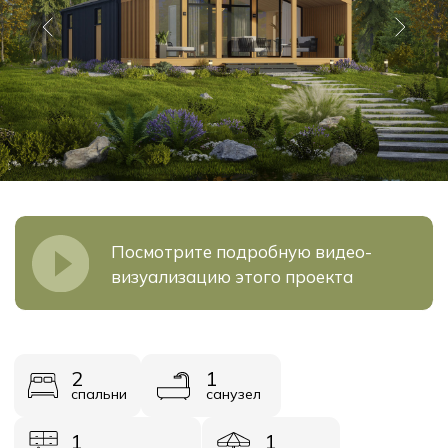
Посмотрите подробную видео-
визуализацию этого проекта
2
1
спальни
санузел
1
1
кухня-гостинная
терасса
1
1
тех помещение
прихожая
2
варианта расцветки
Площадь
Стоимость
96 м²
от 4 050 000
Узнать стоимость