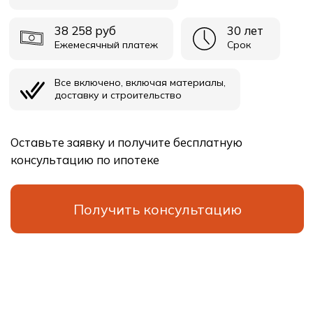
СПб, Ленинградская область
Выборгское шоссе, 212, оф.11с
Проекты
О
компании
Технология
Контакты
Ипотека
В
начало
ООО “СпецСтрой”
Политика конфиденциальности
Юридическая информация