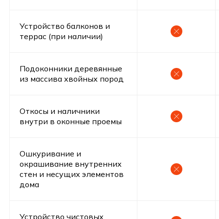
Устройство балконов и
террас (при наличии)
Подоконники деревянные
из массива хвойных пород
Ипотека
Откосы и наличники
Выгодное предложение проект
внутри в оконные проемы
Лосево 2 “Под ключ”
Ошкуривание и
1 525 590 руб
Первоначальный взнос
окрашивание внутренних
стен и несущих элементов
36 359 руб
30 лет
дома
Ежемесячный платеж
Срок
Все включено, включая материалы,
доставку и строительство
Устройство чистовых