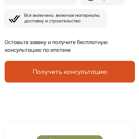
СПб, Ленинградская область
Выборгское шоссе, 212, оф.11с
Проекты
О
компании
Технология
Контакты
Ипотека
В
начало
ООО “СпецСтрой”
Политика конфиденциальности
Юридическая информация