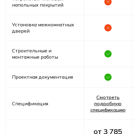
напольных покрытий
Оставьте заявку и получите бесплатную
консультацию по ипотеке
Установка межкомнатных
Получить консультацию
дверей
Строительные и
монтажные работы
Проектная документация
Оставьте заявку
Понравился проект? Поможем
Смотреть
рассчитать точную стоимость
Спецификация
подробную
дома
спецификацию
Оставьте ваши контакты ниже, и мы
свяжемся с вами в ближайщее время для
обсуждения всех деталей
от 3 785