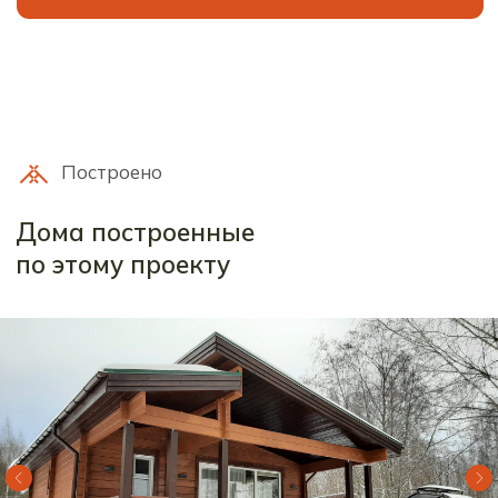
СПб, Ленинградская область
Выборгское шоссе, 212, оф.11с
Проекты
О
компании
Технология
Контакты
Ипотека