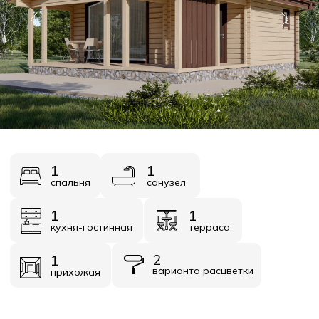
1
1
спальня
санузел
1
1
кухня-гостинная
терраса
2
1
варианта расцветки
прихожая
Площадь
Стоимость
56,5 м²
от 2 343 000
Узнать стоимость
Получить презентацию