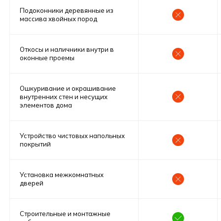
Подоконники деревянные из
Ипотека
массива хвойных пород
Выгодное предложение проект
Конти 1 “Под ключ”
Откосы и наличники внутри в
оконные проемы
925 000 руб
Первоначальный взнос
Ошкуривание и окрашивание
22 074 руб
30 лет
внутренних стен и несущих
Ежемесячный платеж
Срок
элементов дома
Все включено, включая материалы,
доставку и строительство
Устройство чистовых напольных
покрытий
Оставьте заявку и получите бесплатную
консультацию по ипотеке
Установка межкомнатных
Получить консультацию
дверей
Строительные и монтажные